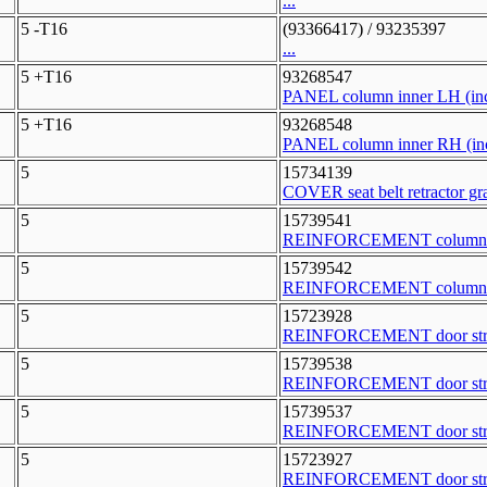
...
5 -T16
(93366417) / 93235397
...
5 +T16
93268547
PANEL column inner LH (incl
5 +T16
93268548
PANEL column inner RH (incl
5
15734139
COVER seat belt retractor gr
5
15739541
REINFORCEMENT column u
5
15739542
REINFORCEMENT column u
5
15723928
REINFORCEMENT door struc
5
15739538
REINFORCEMENT door struc
5
15739537
REINFORCEMENT door struc
5
15723927
REINFORCEMENT door struc