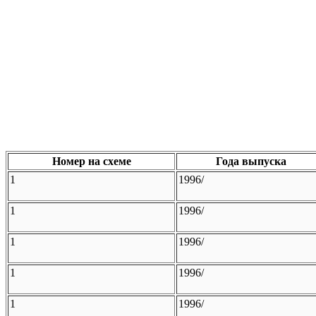
Номер на схеме
Года выпуска
1
1996/
1
1996/
1
1996/
1
1996/
1
1996/