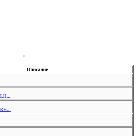
"
Описание
LH...
RH...