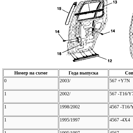
Номер на схеме
Года выпуска
Сов
0
2003/
567 +Y7N
1
2002/
567 -T16/Y
1
1998/2002
4567 -T16/
1
1995/1997
4567 -4X4
1
1995/1997
4567