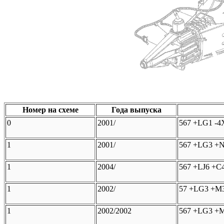
Номер на схеме
Года выпуска
0
2001/
567 +LG1 -4
1
2001/
567 +LG3 +
1
2004/
567 +LJ6 +C
1
2002/
57 +LG3 +M3
1
2002/2002
567 +LG3 +M