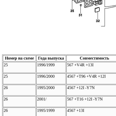
Номер на схеме
Года выпуска
Совместимость
25
1996/1999
567 +V4R +13I
25
1996/2000
4567 +T96 +V4R +12I
26
1995/2000
4567 +12I -Y7N
26
2001/
567 +T16 +12I -Y7N
26
1995/1999
4567 +13I