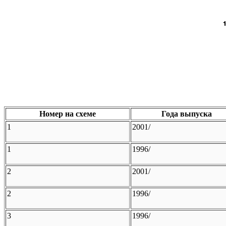
Номер на схеме
Года выпуска
1
2001/
1
1996/
2
2001/
2
1996/
3
1996/