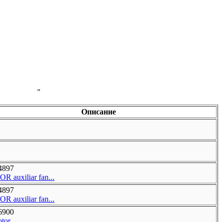
"
Описание
4897
 auxiliar fan...
4897
 auxiliar fan...
6900
tor...