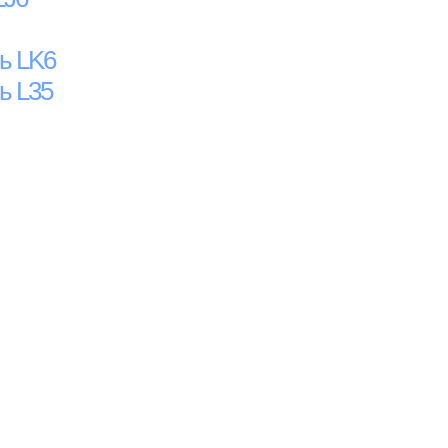
ь LK6
ь L35