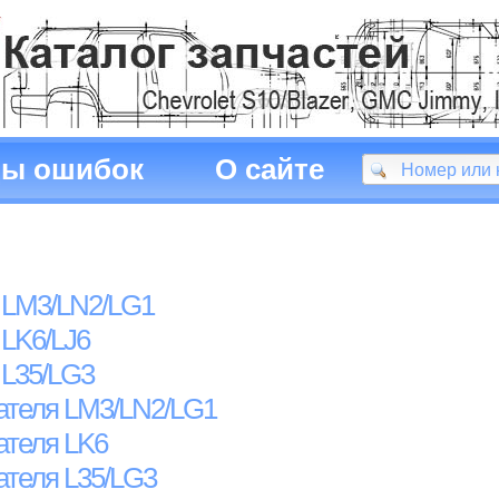
ды ошибок
О сайте
 LM3/LN2/LG1
 LK6/LJ6
 L35/LG3
ателя LM3/LN2/LG1
ателя LK6
ателя L35/LG3