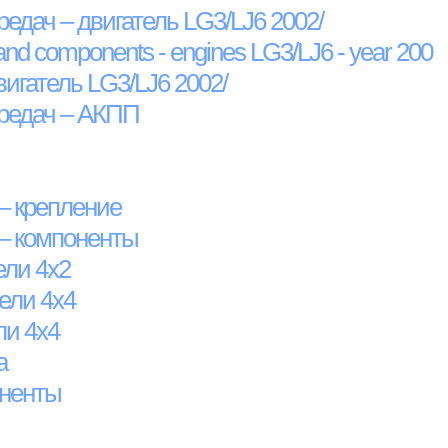
едач – двигатель LG3/LJ6 2002/
and components - engines LG3/LJ6 - year 200
игатель LG3/LJ6 2002/
редач – АКПП
– крепление
 – компоненты
ели 4x2
ели 4x4
ли 4x4
а
оненты