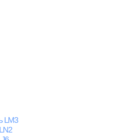
ль LM3
/LN2
LJ6